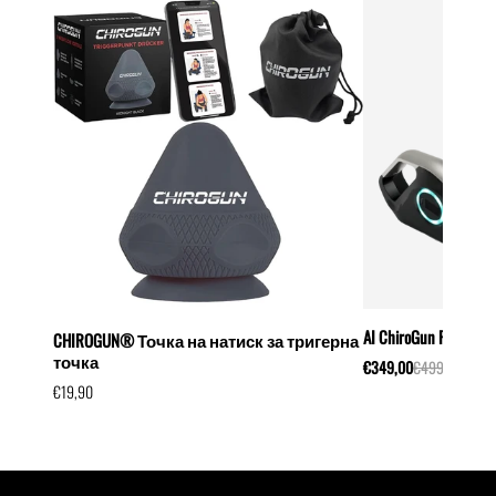
AI ChiroGun Recovery 
CHIROGUN® Точка на натиск за тригерна
точка
€349,00
€499,00
€19,90