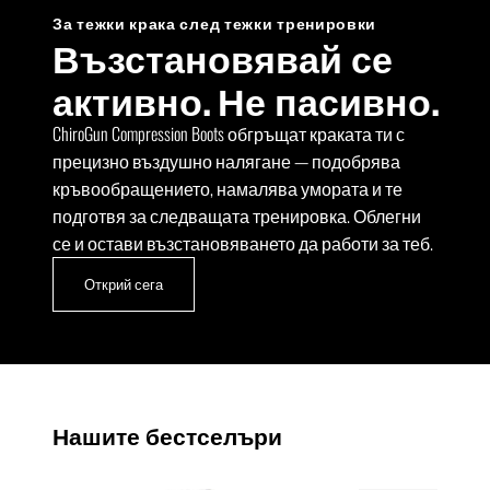
За тежки крака след тежки тренировки
Възстановявай се
активно. Не пасивно.
ChiroGun Compression Boots обгръщат краката ти с
прецизно въздушно налягане — подобрява
кръвообращението, намалява умората и те
подготвя за следващата тренировка. Облегни
се и остави възстановяването да работи за теб.
Открий сега
Нашите бестселъри