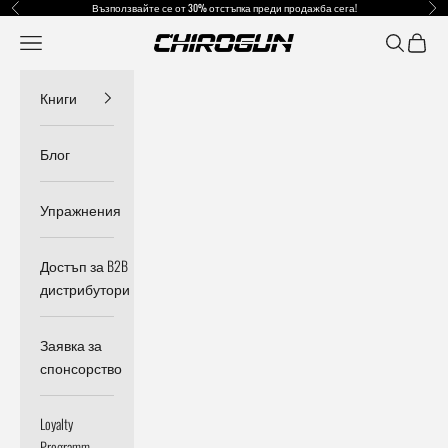
Прескочи към съдържанието
Възползвайте се от 30% отстъпка преди продажба сега!
Назад
Пр
Меню
Търсене
Колич
Chirogun DE
Книги
Блог
Упражнения
Достъп за B2B
дистрибутори
Заявка за
спонсорство
Loyalty
Programm