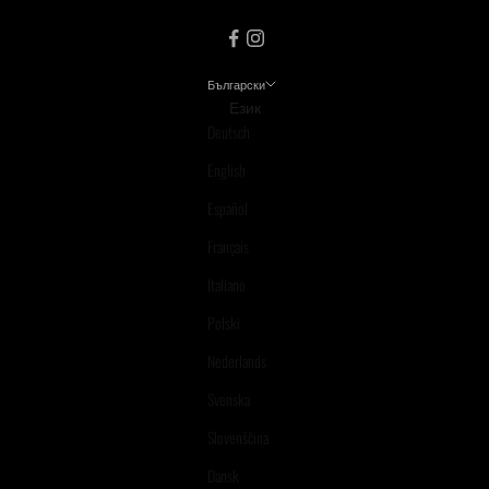
Български
Език
Deutsch
English
Español
Français
Italiano
Polski
Nederlands
Svenska
Slovenščina
Dansk