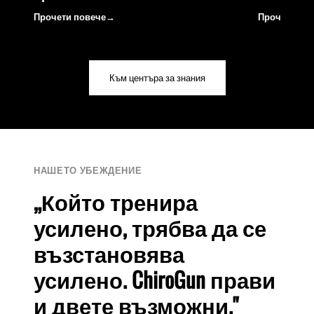
Прочети повече
Прочети по
Към центъра за знания
НАШЕТО УБЕЖДЕНИЕ
„Който тренира
усилено, трябва да се
възстановява
усилено. ChiroGun прави
и двете възможни."