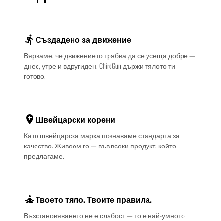
directions_run
Създадено за движение
Вярваме, че движението трябва да се усеща добре —
днес, утре и вдругиден. ChiroGun държи тялото ти
готово.
add_location
Швейцарски корени
Като швейцарска марка познаваме стандарта за
качество. Живеем го — във всеки продукт, който
предлагаме.
self_improvement
Твоето тяло. Твоите правила.
Възстановяването не е слабост — то е най-умното