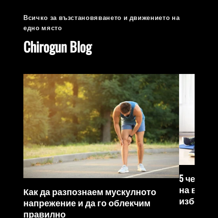
Всичко за възстановяването и движението на
едно място
Chirogun Blog
5 често 
на възст
Как да разпознаем мускулното
избегне
напрежение и да го облекчим
правилно