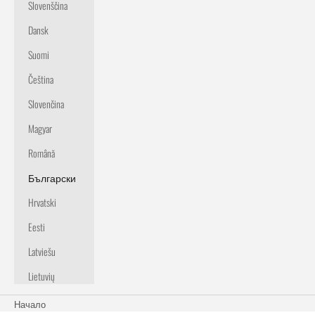
Slovenščina
Dansk
Suomi
Čeština
Slovenčina
Magyar
Română
Български
Hrvatski
Eesti
Latviešu
Lietuvių
Начало