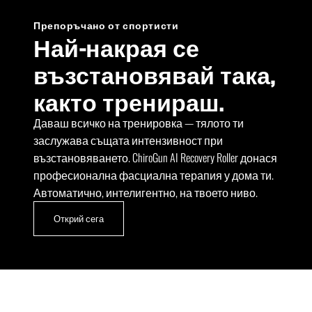
Препоръчано от спортисти
Най-накрая се
възстановявай така,
както тренираш.
Даваш всичко на тренировка — тялото ти
заслужава същата интензивност при
възстановяването. ChiroGun AI Recovery Roller донася
професионална фасциална терапия у дома ти.
Автоматично, интелигентно, на твоето ниво.
Открий сега