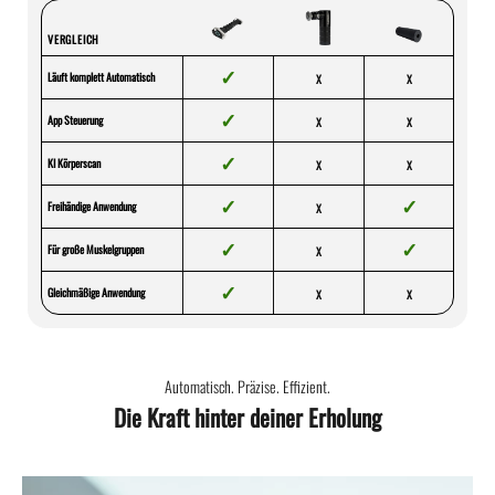
VERGLEICH
✓
Läuft komplett Automatisch
X
X
✓
App Steuerung
X
X
✓
KI Körperscan
X
X
✓
✓
Freihändige Anwendung
X
✓
✓
Für große Muskelgruppen
X
✓
Gleichmäßige Anwendung
X
X
Automatisch. Präzise. Effizient.
Die Kraft hinter deiner Erholung