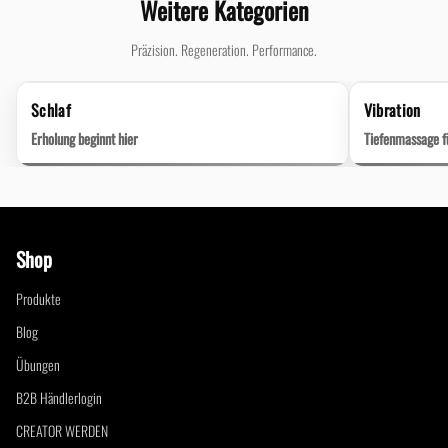
Weitere Kategorien
Präzision. Regeneration. Performance.
Schlaf
Vibration
Erholung beginnt hier
Tiefenmassage 
Shop
Produkte
Blog
Übungen
B2B Händlerlogin
CREATOR WERDEN