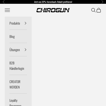
Zum Inhalt springen
Jetzt von 30% Vorverkaufs-Rabatt profitieren!
Zurück
Vor
Menü
Suchen
Warenko
Chirogun DE
Produkte
Blog
Übungen
B2B
Händlerlogin
CREATOR
WERDEN
Loyalty
Programm