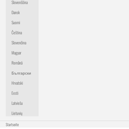
Slovenščina
Dansk
Suomi
Čeština
Slovenčina
Magyar
Română
Български
Hrvatski
Eesti
Latviešu
Lietuvių
Startseite