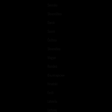
Svenska
Slovenščina
Dansk
Suomi
Čeština
Slovenčina
Magyar
Română
Български
Hrvatski
Eesti
Latviešu
Lietuvių