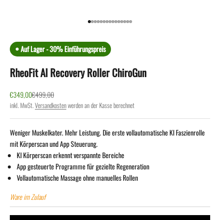
Gehe zu Element 1
Gehe zu Element 2
Gehe zu Element 3
Gehe zu Element 4
Gehe zu Element 5
Gehe zu Element 6
Gehe zu Element 7
Gehe zu Element 8
Gehe zu Element 9
Gehe zu Element 10
Gehe zu Element 11
Gehe zu Element 12
Gehe zu Element 13
Gehe zu Element 14
Gehe zu Element 15
Auf Lager - 30% Einführungspreis
RheoFit AI Recovery Roller ChiroGun
Angebot
Regulärer Preis
€349,00
€499,00
inkl. MwSt.
Versandkosten
werden an der Kasse berechnet
Weniger Muskelkater. Mehr Leistung. Die erste vollautomatische KI Faszienrolle
mit Körperscan und App Steuerung.
KI Körperscan erkennt verspannte Bereiche
App gesteuerte Programme für gezielte Regeneration
Vollautomatische Massage ohne manuelles Rolle
n
Ware im Zulauf