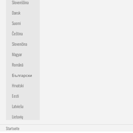
Slovenščina
Dansk
Suomi
Čeština
Slovenčina
Magyar
Română
Български
Hrvatski
Eesti
Latviešu
Lietuvių
Startseite