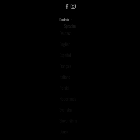
Deutsch
Sprache
Deutsch
English
Español
Français
Italiano
Polski
Nederlands
Svenska
Slovenščina
Dansk