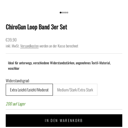
Gehe zu Element 1
Gehe zu Element 2
Gehe zu Element 3
Gehe zu Element 4
Gehe zu Element 5
ChiroGun Loop Band 3er Set
Angebot
€39,90
inkl. MwSt.
Versandkosten
werden an der Kasse berechnet
Ideal für unterwegs, verschiedene Widerstandsstärken, angenehmes Textil-Material,
waschbar
Widerstandsgrad:
Extra Leicht/Leicht/Moderat
Medium/Stark/Extra Stark
200 auf Lager
IN DEN WARENKORB