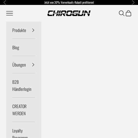
Zum Inhalt springen
Jetzt von 30% Vorverkaufs-Rabatt profitieren!
Zurück
Vor
Menü
Suchen
Warenko
Chirogun DE
Produkte
Blog
Übungen
B2B
Händlerlogin
CREATOR
WERDEN
Loyalty
Programm